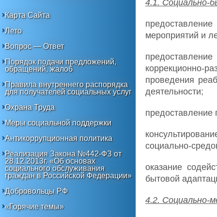
4.1. Социально-
Карта Сайта
предоставление
Лето
мероприятий и ле
Вопрос — Ответ
предоставлен
Порядок подачи предложений,
коррекционно-
обращений, жалоб
проведения реаб
Правила внутреннего распорядка
деятельности;
для получателей социальных услуг
Охрана Труда
предоставление 
Меры социальной поддержки
консультировани
Антикоррупционная политика
социально-средо
Реализация Закона №442-ФЗ от
28.12.2013г. «Об основах
оказание содейс
социального обслуживания
граждан в Российской Федерации»
бытовой адаптац
Добровольцы РФ
4.2. Социально-м
«Горячие темы»