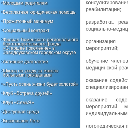
консультирова
Молодым родителям
реабилитации;
Бесплатная юридическая помощь
Прожиточный минимум
разработка, ре
социально-медиц
Социальный контракт
Филиал Тюменского регионального
организация 
благотворительного фонда
мероприятий;
«Старшее поколение» в
Заводоуковском городском округе
обучение члено
Активное долголетие
медицинской реа
Школа по уходу за тяжело
больными гражданами
оказание содейс
«Пусть осень жизни будет золотой»
специализирован
Клуб «Встреча друзей»
оказание сод
Клуб «СемьЯ»
мероприятий м
Доступная среда
индивидуальными
Безопасное Лето
логопедическая 