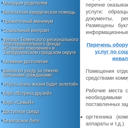
Молодым родителям
перечне оказыва
услуги; образц
Бесплатная юридическая помощь
документы, ре
Прожиточный минимум
Размещены букл
Социальный контракт
информационные
Филиал Тюменского регионального
благотворительного фонда
Перечень обору
«Старшее поколение» в
услуг по со
Заводоуковском городском округе
инвал
Активное долголетие
Помещения отде
Школа по уходу за тяжело
больными гражданами
средствами комм
«Пусть осень жизни будет золотой»
Рабочие места 
Клуб «Встреча друзей»
необходимыми 
Клуб «СемьЯ»
поставленных за
Доступная среда
оргтехника (ко
Безопасное Лето
аппараты и т.д.)