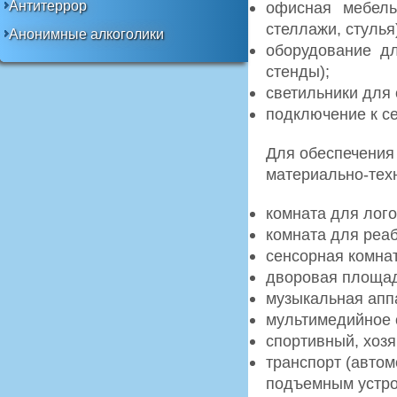
Антитеррор
офисная мебель
стеллажи, стулья
Анонимные алкоголики
оборудование дл
стенды);
светильники для
подключение к се
Для обеспечения
материально-тех
комната для лого
комната для реаб
сенсорная комнат
дворовая площад
музыкальная апп
мультимедийное 
спортивный, хоз
транспорт (авто
подъемным устро