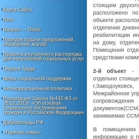
стоящем двухэт
Карта Сайта
расположено по
объекте располо
Лето
отделение дневн
Вопрос — Ответ
реабилитации ин
Порядок подачи предложений,
на дому, отделе
обращений, жалоб
Помещения отде
Правила внутреннего распорядка
средствами комм
для получателей социальных услуг
Охрана Труда
2-й объект
- а
отдельно стояще
Меры социальной поддержки
г.Заводоуковск
Антикоррупционная политика
Межрайонное упр
Реализация Закона №442-ФЗ от
сопровождения
28.12.2013г. «Об основах
документов(СС
социального обслуживания
граждан в Российской Федерации»
занимаемая ССМЖ
Добровольцы РФ
В помещениях 
«Горячие темы»
информацию о по