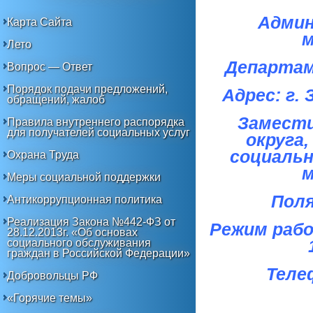
Админ
Карта Сайта
м
Лето
Департам
Вопрос — Ответ
Порядок подачи предложений,
Адрес: г. 
обращений, жалоб
Замести
Правила внутреннего распорядка
для получателей социальных услуг
округа
социальн
Охрана Труда
м
Меры социальной поддержки
Поля
Антикоррупционная политика
Реализация Закона №442-ФЗ от
Режим работ
28.12.2013г. «Об основах
социального обслуживания
граждан в Российской Федерации»
Телеф
Добровольцы РФ
«Горячие темы»