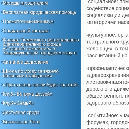
-социальное: по
Молодым родителям
содействие соци
Бесплатная юридическая помощь
социализации де
Прожиточный минимум
категориями нас
Социальный контракт
-культурное: орг
Филиал Тюменского регионального
театрального кру
благотворительного фонда
желающих, в том
«Старшее поколение» в
Заводоуковском городском округе
рассчитанный на 
Активное долголетие
-профилактическ
Школа по уходу за тяжело
здравоохранения,
больными гражданами
листовок-памято
«Пусть осень жизни будет золотой»
дорожного движе
Клуб «Встреча друзей»
общественного п
здорового образа
Клуб «СемьЯ»
Доступная среда
-событийное: уча
Безопасное Лето
форумах, городск