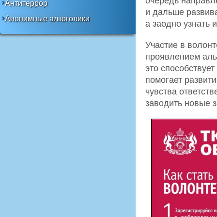
очередь направле
Антитеррор
и дальше развива
Анонимные алкоголики
а заодно узнать 
Участие в волон
проявлением аль
это способствует
помогает развит
чувства ответств
заводить новые з