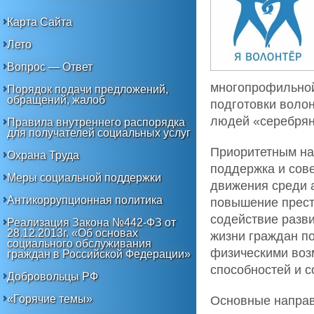
Карта Сайта
Лето
Вопрос — Ответ
многопрофильной
Порядок подачи предложений,
обращений, жалоб
подготовки воло
людей «серебрян
Правила внутреннего распорядка
для получателей социальных услуг
Приоритетным на
Охрана Труда
поддержка и сов
Меры социальной поддержки
движения среди 
Антикоррупционная политика
повышение прест
содействие разви
Реализация Закона №442-ФЗ от
28.12.2013г. «Об основах
жизни граждан п
социального обслуживания
физическими воз
граждан в Российской Федерации»
способностей и с
Добровольцы РФ
«Горячие темы»
Основные направ