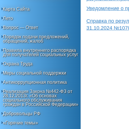
Уведомление о п
Карта Сайта
Лето
Справка по резу
31.10.2024 №107
Вопрос — Ответ
Порядок подачи предложений,
обращений, жалоб
Правила внутреннего распорядка
для получателей социальных услуг
Охрана Труда
Меры социальной поддержки
Антикоррупционная политика
Реализация Закона №442-ФЗ от
28.12.2013г. «Об основах
социального обслуживания
граждан в Российской Федерации»
Добровольцы РФ
«Горячие темы»