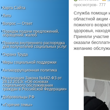
просмотров- 777
Карта Сайта
Служба помощи и
Лето
областной акции 
Вопрос — Ответ
пожилого возрас
здоровья, наход
Порядок подачи предложений,
обращений, жалоб
Приняли участие
оказали бесплатн
Правила внутреннего распорядка
для получателей социальных услуг
желанию обслужи
Охрана Труда
Меры социальной поддержки
Антикоррупционная политика
Реализация Закона №442-ФЗ от
28.12.2013г. «Об основах
социального обслуживания
граждан в Российской Федерации»
Добровольцы РФ
«Горячие темы»