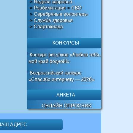
Неделя здоровья
Реабилитация
СВО
Серебряные волонтеры
Служба здоровья
Спартакиада
КОНКУРСЫ
Конкурс рисунков «Люблю тебя,
мой край родной!»
Всероссийский конкурс
«Спасибо интернету — 2026»
АНКЕТА
ОНЛАЙН ОПРОСНИК
НАШ АДРЕС