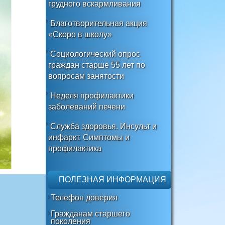
грудного вскармливания
Благотворительная акция
«Скоро в школу»
Социологический опрос
граждан старше 55 лет по
вопросам занятости
Неделя профилактики
заболеваний печени
Служба здоровья. Инсульт и
инфаркт. Симптомы и
профилактика
ПОЛЕЗНАЯ ИНФОРМАЦИЯ
Телефон доверия
Гражданам старшего
поколения