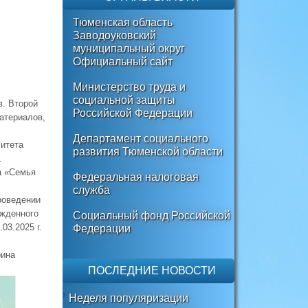
Тюменская область
Заводоуковский
муниципальный округ
Официальный сайт
Министерство труда и
социальной защиты
в. Второй
Российской Федерации
материалов,
Департамент социального
митета
развития Тюменской области
.
а «Семья
Федеральная налоговая
служба
роведении
ржденного
Социальный фонд Российской
03.2025 г.
Федерации
рина
ПОСЛЕДНИЕ НОВОСТИ
Неделя популяризации