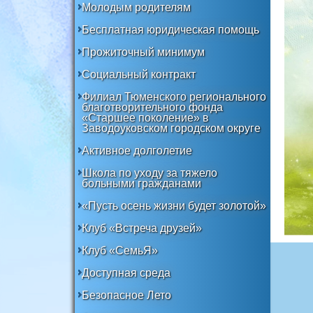
Молодым родителям
Бесплатная юридическая помощь
Прожиточный минимум
Социальный контракт
Филиал Тюменского регионального
благотворительного фонда
«Старшее поколение» в
Заводоуковском городском округе
Активное долголетие
Школа по уходу за тяжело
больными гражданами
«Пусть осень жизни будет золотой»
Клуб «Встреча друзей»
Клуб «СемьЯ»
Доступная среда
Безопасное Лето