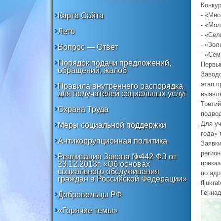
Конкур
Карта Сайта
- «Мно
- «Мо
Лето
- «Сел
- «Зол
Вопрос — Ответ
- «Сем
Порядок подачи предложений,
Первый
обращений, жалоб
Заводо
этап п
Правила внутреннего распорядка
для получателей социальных услуг
выявл
Третий
Охрана Труда
подвод
Для уч
Меры социальной поддержки
года»
Антикоррупционная политика
Заявки
регион
Реализация Закона №442-ФЗ от
приказ
28.12.2013г. «Об основах
социального обслуживания
по адр
граждан в Российской Федерации»
fljukr
Геннад
Добровольцы РФ
«Горячие темы»