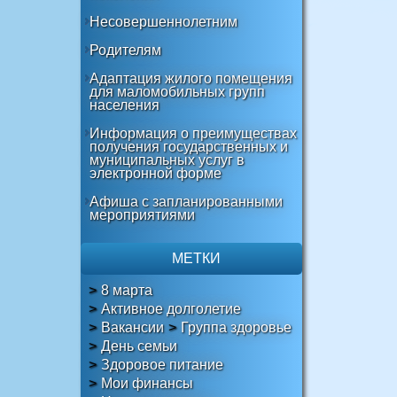
Несовершеннолетним
Родителям
Адаптация жилого помещения
для маломобильных групп
населения
Информация о преимуществах
получения государственных и
муниципальных услуг в
электронной форме
Афиша с запланированными
мероприятиями
МЕТКИ
8 марта
Активное долголетие
Вакансии
Группа здоровье
День семьи
Здоровое питание
Мои финансы