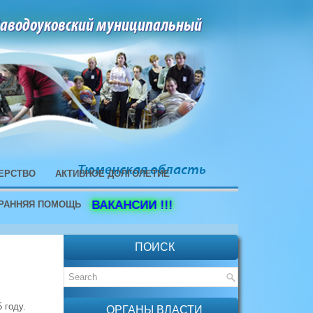
Заводоуковский муниципальный
Тюменская область
ЕРСТВО
АКТИВНОЕ ДОЛГОЛЕТИЕ
ВАКАНСИИ !!!
РАННЯЯ ПОМОЩЬ
ПОИСК
 году.
ОРГАНЫ ВЛАСТИ