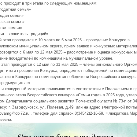
с проходит в три этапа по следующим номинациям:
годетная семья»
лодая семья»
ьская семья»
отая семья»
ья – хранитель традиций»
 этап проводится с 10 марта по 5 мая 2025 – проведение Конкурса в
уковском муниципальном округе, прием заявок и конкурсных материало
роводится с 6 мая по 12 мая 2025 – рассмотрение и оценка конкурсных 
ение победителей по номинациям на муниципальном уровне.
 этап проводится с 12 мая по 31 мая 2025 – члены регионального Оргко
ят итоги проведения Конкурса, определяют победителей по номинациям
астия в Конкурсе не номинируются победители Всероссийского конкурс
 предыдущих лет.
 и конкурсный материал принимаются в соответствии с Положением о п
ального этапа Всероссийского конкурса «Семья года» в 2025 году, утве
ом Департамента социального развития Тюменской области № 73-п от 04.
есу: г. Заводоуковск, ул. Полевая, д.49, или на адрес электронной почты
atovamg@obl72.ru , телефон для справок 8(34542)2-16-59, Флюкратова Ма
ьевна.