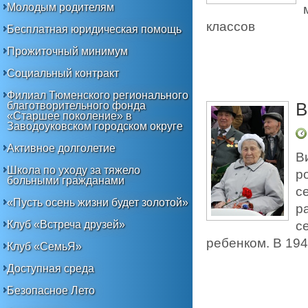
Молодым родителям
классов
Бесплатная юридическая помощь
Прожиточный минимум
Социальный контракт
Филиал Тюменского регионального
благотворительного фонда
В
«Старшее поколение» в
Заводоуковском городском округе
Активное долголетие
В
Школа по уходу за тяжело
р
больными гражданами
с
«Пусть осень жизни будет золотой»
р
с
Клуб «Встреча друзей»
ребенком. В 19
Клуб «СемьЯ»
Доступная среда
Безопасное Лето