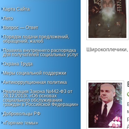
Карта Сайта
Лето
Вопрос — Ответ
Порядок подачи предложений,
обращений, жалоб
Широкоплечики, 
Правила внутреннего распорядка
для получателей социальных услуг
Охрана Труда
Меры социальной поддержки
Антикоррупционная политика
Реализация Закона №442-ФЗ от
28.12.2013г. «Об основах
социального обслуживания
граждан в Российской Федерации»
Добровольцы РФ
«Горячие темы»